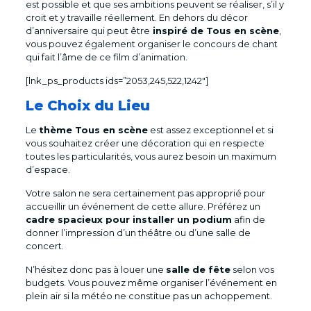
est possible et que ses ambitions peuvent se réaliser, s’il y
croit et y travaille réellement. En dehors du décor
d’anniversaire qui peut être
inspiré de Tous en scène
,
vous pouvez également organiser le concours de chant
qui fait l’âme de ce film d’animation.
[lnk_ps_products ids=”2053,245,522,1242″]
Le Choix du Lieu
Le
thème Tous en scène
est assez exceptionnel et si
vous souhaitez créer une décoration qui en respecte
toutes les particularités, vous aurez besoin un maximum
d’espace.
Votre salon ne sera certainement pas approprié pour
accueillir un événement de cette allure. Préférez un
cadre spacieux pour installer un podium
afin de
donner l’impression d’un théâtre ou d’une salle de
concert.
N’hésitez donc pas à louer une
salle de fête
selon vos
budgets. Vous pouvez même organiser l’événement en
plein air si la météo ne constitue pas un achoppement.