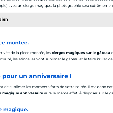
emple) avec un cierge magique, la photographie sera extrêmement
dien
èce montée.
rrivée de la pièce montée, les
cierges magiques sur le gâteau
d
scurité, les étincelles vont sublimer le gâteau et le faire brille
 pour un anniversaire !
t de sublimer les moments forts de votre soirée. Il est donc na
e magique anniversaire
aura le même effet. À disposer sur le gâ
ge magique.