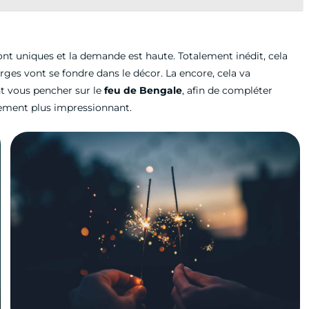
sont uniques et la demande est haute. Totalement inédit, cela
erges vont se fondre dans le décor. La encore, cela va
nt vous pencher sur le
feu de Bengale
, afin de compléter
lement plus impressionnant.