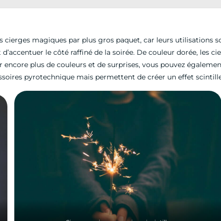
es cierges magiques par plus gros paquet, car leurs utilisations 
’accentuer le côté raffiné de la soirée. De couleur dorée, les ci
er encore plus de couleurs et de surprises, vous pouvez égaleme
soires pyrotechnique mais permettent de créer un effet scintil