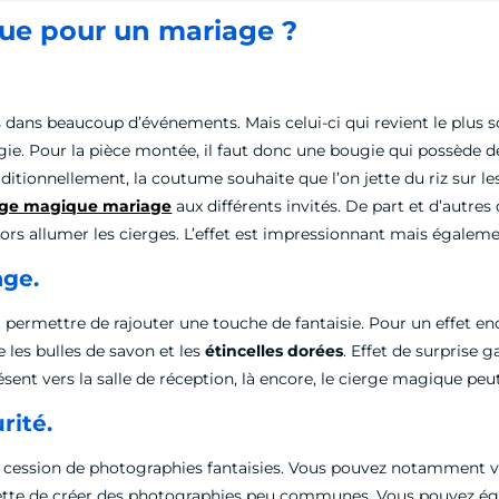
ique pour un mariage ?
ans beaucoup d’événements. Mais celui-ci qui revient le plus so
. Pour la pièce montée, il faut donc une bougie qui possède de l’
aditionnellement, la coutume souhaite que l’on jette du riz sur le
rge magique mariage
aux différents invités. De part et d’autres
ors allumer les cierges. L’effet est impressionnant mais égalemen
age.
t permettre de rajouter une touche de fantaisie. Pour un effet 
 les bulles de savon et les
étincelles dorées
. Effet de surprise 
résent vers la salle de réception, là encore, le cierge magique peut
rité.
 une cession de photographies fantaisies. Vous pouvez notammen
tte de créer des photographies peu communes. Vous pouvez égalem