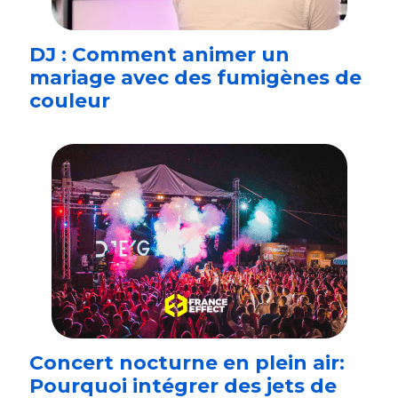
DJ : Comment animer un
mariage avec des fumigènes de
couleur
Concert nocturne en plein air:
Pourquoi intégrer des jets de