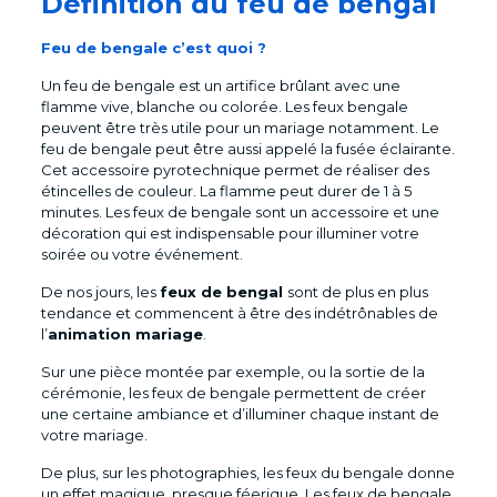
Définition du feu de bengal
Feu de bengale c’est quoi ?
Un feu de bengale est un artifice brûlant avec une
flamme vive, blanche ou colorée. Les feux bengale
peuvent être très utile pour un mariage notamment. Le
feu de bengale peut être aussi appelé la fusée éclairante.
Cet accessoire pyrotechnique permet de réaliser des
étincelles de couleur. La flamme peut durer de 1 à 5
minutes. Les feux de bengale sont un accessoire et une
décoration qui est indispensable pour illuminer votre
soirée ou votre événement.
De nos jours, les
feux de bengal
sont de plus en plus
tendance et commencent à être des indétrônables de
l’
animation mariage
.
Sur une pièce montée par exemple, ou la sortie de la
cérémonie, les feux de bengale permettent de créer
une certaine ambiance et d’illuminer chaque instant de
votre mariage.
De plus, sur les photographies, les feux du bengale donne
un effet magique, presque féerique. Les feux de bengale