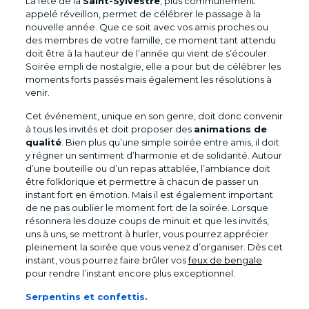
La fête de la
Saint-Sylvestre
, plus communément
appelé réveillon, permet de célébrer le passage à la
nouvelle année. Que ce soit avec vos amis proches ou
des membres de votre famille, ce moment tant attendu
doit être à la hauteur de l’année qui vient de s’écouler.
Soirée empli de nostalgie, elle a pour but de célébrer les
moments forts passés mais également les résolutions à
venir.
Cet événement, unique en son genre, doit donc convenir
à tous les invités et doit proposer des
animations de
qualité
. Bien plus qu’une simple soirée entre amis, il doit
y régner un sentiment d’harmonie et de solidarité. Autour
d’une bouteille ou d’un repas attablée, l’ambiance doit
être folklorique et permettre à chacun de passer un
instant fort en émotion. Mais il est également important
de ne pas oublier le moment fort de la soirée. Lorsque
résonnera les douze coups de minuit et que les invités,
uns à uns, se mettront à hurler, vous pourrez apprécier
pleinement la soirée que vous venez d’organiser. Dès cet
instant, vous pourrez faire brûler vos
feux de bengale
pour rendre l’instant encore plus exceptionnel.
Serpentins et confettis.