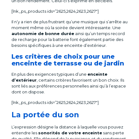
un bon rendement. Celui-ci s’exprime en décibels.
[lnk_ps_products ids=”2625,2624,2623,2627″]
Il n’y a rien de plus frustrant qu’une musique qui s’arrête au
moment même où la soirée devient intéressante. Une
autonomie de bonne durée
ainsi qu’un temps record
de recharge pour la batterie font également partie des
besoins spécifiques à une enceinte d’extérieur.
Les critères de choix pour une
enceinte de terrasse ou de jardin
En plus des exigences typiques d’une
enceinte
d’extérieur
, certains critères favorisent un bon choix. Ils
sont liés aux préférences personnelles ainsi qu’à l’espace
dont on dispose.
[lnk_ps_products ids=”2625,2624,2623,2627″]
La portée du son
L’expression désigne la distance à laquelle vous pouvez
entendre les
sonorités de votre enceinte
sans perte
de qualité. Elle dépend de la puissance et du rendement