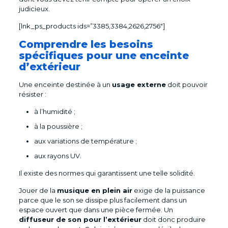
judicieux.
[lnk_ps_products ids=”3385,3384,2626,2756″]
Comprendre les besoins
spécifiques pour une enceinte
d’extérieur
Une enceinte destinée à un
usage externe
doit pouvoir
résister :
à l’humidité ;
à la poussière ;
aux variations de température ;
aux rayons UV.
Il existe des normes qui garantissent une telle solidité.
Jouer de la
musique en plein air
exige de la puissance
parce que le son se dissipe plus facilement dans un
espace ouvert que dans une pièce fermée. Un
diffuseur de son pour l’extérieur
doit donc produire