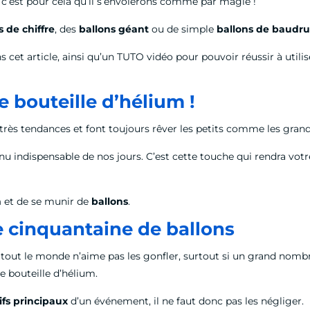
r, c’est pour cela qu’il s’envolerons comme par magie !
 de chiffre
, des
ballons géant
ou de simple
ballons de baudr
ns cet article, ainsi qu’un TUTO vidéo pour pouvoir réussir à utili
e bouteille d’hélium !
rès tendances et font toujours rêver les petits comme les grand
u indispensable de nos jours. C’est cette touche qui rendra vot
m
et de se munir de
ballons
.
e cinquantaine de ballons
is tout le monde n’aime pas les gonfler, surtout si un grand nombr
e bouteille d’hélium.
fs principaux
d’un événement, il ne faut donc pas les négliger.