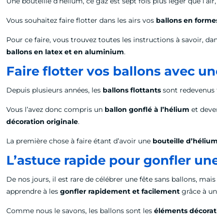
Une bouteille d’hélium, ce gaz est sept fois plus léger que l’ai
Vous souhaitez faire flotter dans les airs vos
ballons en formes
Pour ce faire, vous trouvez toutes les instructions à savoir, da
ballons en latex et en aluminium
.
Faire flotter vos ballons avec un
Depuis plusieurs années, les
ballons flottants
sont redevenus t
Vous l’avez donc compris un
ballon gonflé à l’hélium
et deven
décoration originale
.
La première chose à faire étant d’avoir une
bouteille d’héliu
L’astuce rapide pour gonfler un
De nos jours, il est rare de célébrer une fête sans ballons, ma
apprendre à les
gonfler rapidement et facilement
grâce à un
Comme nous le savons, les ballons sont les
éléments décorati