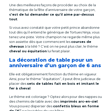
Une des meilleures façons de procéder au choix de la
thématique de la fête d’anniversaire de votre garçon,
c’est de lui demander ce qu’il aime par-dessus
tout
.
Si vous avez constaté que votre petit prince abandonne
tout dès qu’il entend le générique de Tortues Ninja, vous
tenez une piste. Votre champion ne regarde même plus
son assiette dès que commencent les
courses de
chevaux
à la télé ? C’est on ne peut plus clair, le thème
cheval ou équitation
lui ferait plaisir.
La décoration de table pour un
anniversaire d’un garçon de 6 ans
Elle est obligatoirement fonction du thème en vigueur.
Ainsi, pour le thème ‘’équitation’’, il peut être judicieux de
placer des
sets de tables fait en bois et imitant le
fer à cheval
.
Le thème est coloriage ? Optez alors pour des nappes ou
des chemins de table avec des
imprimés arc-en-ciel
.
Vous pouvez disperser des
confettis bleus en forme
de ‘’6’’
sur les tables de vos hôtes.