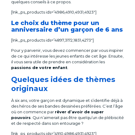
quelques conseils à ce propos.
[lnk_ps_products ids=”4986,4910,4931,4923″]
Le choix du thème pour un
anniversaire d’un garçon de 6 ans
[lnk_ps_products ids=”4897,3172,1831,4273″]
Pour y parvenir, vous devez commencer par vous inspirer
de ce qui intéresse les jeunes enfants de cet âge. Ensuite,
il vous sera utile de prendre en considération les
passions de votre enfant
.
Quelques idées de thèmes
originaux
À six ans, votre garçon est dynamique et s’identifie déjà à
des héros de ses bandes dessinées préférées. C’est l’âge
où on commence par
rêver d’avoir de super
pouvoirs
. Qui n’aimerait pas être quelqu’un de plébiscité
et de respecté dans son entourage ?
[lnk_ps_products ids=”4910,4986,4931,4923″]