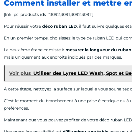
Comment installer et mettre en
[lnk_ps_products ids=”3092,3091,3092,3091″]
Pour réussir votre
déco ruban LED
, il faut suivre quelques ét
En un premier temps, choisissez le type de ruban LED qui cor
La deuxième étape consiste à
mesurer la longueur du ruban
mais uniquement aux endroits indiqués par des marques.
Voir plus
Utiliser des Lyres LED Wash, Spot et 
À cette étape, nettoyez la surface sur laquelle vous souhaitez co
C’est le moment du branchement à une prise électrique ou à un
préférences.
Maintenant que vous pouvez profiter de votre déco ruban LED, v
Une première possibilité est
d’illuminer une table
avec un ru