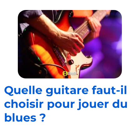
Quelle guitare faut-il
choisir pour jouer du
blues ?