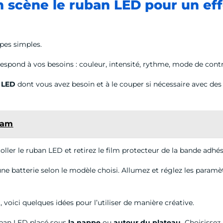
 scène le ruban LED pour un effe
apes simples.
respond à vos besoins : couleur, intensité, rythme, mode de con
 LED
dont vous avez besoin et à le couper si nécessaire avec des
Beam
ller le ruban LED et retirez le film protecteur de la bande adhésiv
e batterie selon le modèle choisi. Allumez et réglez les paramèt
oici quelques idées pour l’utiliser de manière créative.
ban LED placé sous
la nappe
ou
autour du plateau.
Choisissez 