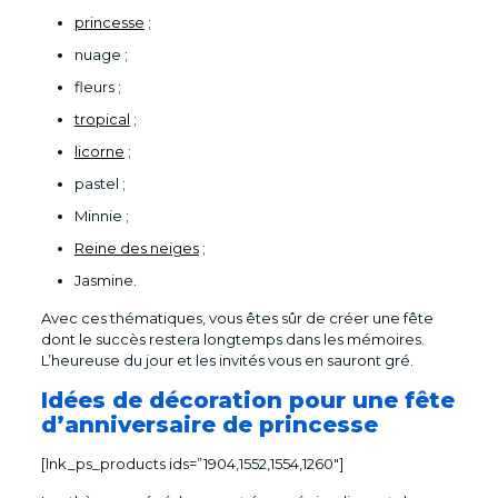
princesse
;
nuage ;
fleurs ;
tropical
;
licorne
;
pastel ;
Minnie ;
Reine des neiges
;
Jasmine.
Avec ces thématiques, vous êtes sûr de créer une fête
dont le succès restera longtemps dans les mémoires.
L’heureuse du jour et les invités vous en sauront gré.
Idées de décoration pour une fête
d’anniversaire de princesse
[lnk_ps_products ids=”1904,1552,1554,1260″]