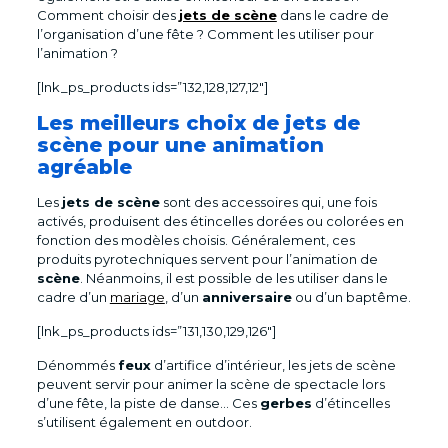
Comment choisir des
jets de scène
dans le cadre de
l’organisation d’une fête ? Comment les utiliser pour
l’animation ?
[lnk_ps_products ids=”132,128,127,12″]
Les meilleurs choix de jets de
scène pour une animation
agréable
Les
jets de scène
sont des accessoires qui, une fois
activés, produisent des étincelles dorées ou colorées en
fonction des modèles choisis. Généralement, ces
produits pyrotechniques servent pour l’animation de
scène
. Néanmoins, il est possible de les utiliser dans le
cadre d’un
mariage
, d’un
anniversaire
ou d’un baptême.
[lnk_ps_products ids=”131,130,129,126″]
Dénommés
feux
d’artifice d’intérieur, les jets de scène
peuvent servir pour animer la scène de spectacle lors
d’une fête, la piste de danse… Ces
gerbes
d’étincelles
s’utilisent également en outdoor.