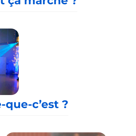
t ça marche ?
e-que-c’est ?