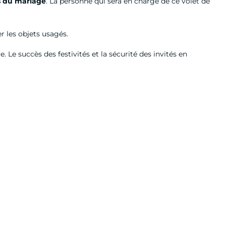
rs du mariage
. La personne qui sera en charge de ce volet de
er les objets usagés.
 Le succès des festivités et la sécurité des invités en