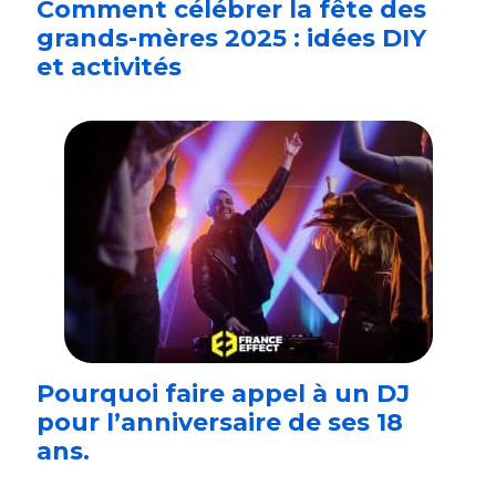
Comment célébrer la fête des
grands-mères 2025 : idées DIY
et activités
Pourquoi faire appel à un DJ
pour l’anniversaire de ses 18
ans.