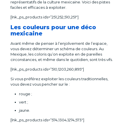
représentatifs de la culture mexicaine. Voici des pistes
faciles et efficaces à exploiter.
[lnk_ps_products ids=”251,252,510,251″]
Les couleurs pour une déco
mexicaine
Avant même de penser à l’enjolivement de l’espace,
vous devez déterminer un schéma de couleurs. Au
Mexique, les coloris qu’on exploite en de pareilles
circonstances, et même dans le quotidien, sont très vifs.
[lnk_ps_products ids=”510,1203,260,895″]
Si vous préférez exploiter les couleurs traditionnelles,
vous devez vous pencher sur le :
rouge ;
vert ;
jaune.
[lnk_ps_products ids=”574,1304,1274,573″]