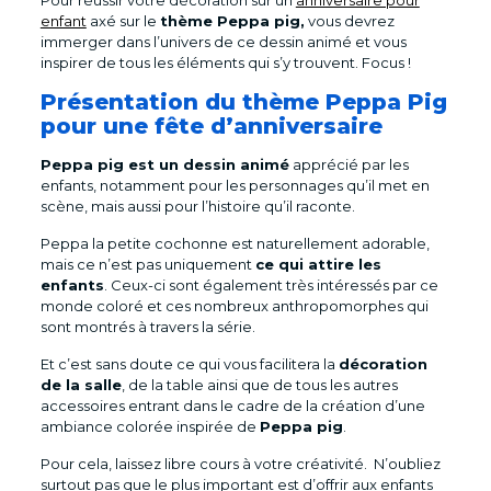
Pour réussir votre décoration sur un
anniversaire pour
enfant
axé sur le
thème Peppa pig,
vous devrez
immerger dans l’univers de ce dessin animé et vous
inspirer de tous les éléments qui s’y trouvent. Focus !
Présentation du thème Peppa Pig
pour une fête d’anniversaire
Peppa pig est un dessin animé
apprécié par les
enfants, notamment pour les personnages qu’il met en
scène, mais aussi pour l’histoire qu’il raconte.
Peppa la petite cochonne est naturellement adorable,
mais ce n’est pas uniquement
ce qui attire les
enfants
. Ceux-ci sont également très intéressés par ce
monde coloré et ces nombreux anthropomorphes qui
sont montrés à travers la série.
Et c’est sans doute ce qui vous facilitera la
décoration
de la salle
, de la table ainsi que de tous les autres
accessoires entrant dans le cadre de la création d’une
ambiance colorée inspirée de
Peppa pig
.
Pour cela, laissez libre cours à votre créativité. N’oubliez
surtout pas que le plus important est d’offrir aux enfants