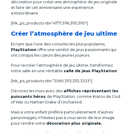
décoration pour créer une atmosphère de jeu originale
et faire de cet anniversaire une expérience
extraordinaire.
[lnk_ps_products ids=”4777,3116,3115,3110″]
Créer l’atmosphère de jeu ultime
En tant que l’une des consoles les plus populaires,
PlayStation
offre une variété de jeux passionnants qui
ont conquis les cœurs des jeunes joueurs.
Pour recréer l’atmosphère de jeu ultime, transformez
votre salle en une véritable
salle de jeux PlayStation
.
[lnk_ps_products ids=”3060,3113,3112,3333″]
Décorez les murs avec des
affiches représentant les
puissants héros
de PlayStation, comme Kratos de God
of War ou Nathan Drake d’Uncharted.
Mais si votre enfant préfère particulièrement d’autres
personnages, n’hésitez pas à vous servir de leur image
pour rendre votre
décoration plus originale.