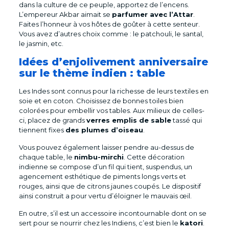
dans la culture de ce peuple, apportez de l’encens.
L’empereur Akbar aimait se
parfumer avec l’Attar
.
Faites l’honneur à vos hôtes de goûter à cette senteur.
Vous avez d’autres choix comme : le patchouli, le santal,
le jasmin, etc.
Idées d’enjolivement anniversaire
sur le thème indien : table
Les Indes sont connus pour la richesse de leurs textiles en
soie et en coton. Choisissez de bonnes toiles bien
colorées pour embellir vos tables. Aux milieux de celles-
ci, placez de grands
verres emplis de sable
tassé qui
tiennent fixes
des plumes d’oiseau
.
Vous pouvez également laisser pendre au-dessus de
chaque table, le
nimbu-mirchi
. Cette décoration
indienne se compose d’un fil qui tient, suspendus, un
agencement esthétique de piments longs verts et
rouges, ainsi que de citrons jaunes coupés. Le dispositif
ainsi construit a pour vertu d’éloigner le mauvais œil.
En outre, s’il est un accessoire incontournable dont on se
sert pour se nourrir chez les Indiens, c’est bien le
katori
.