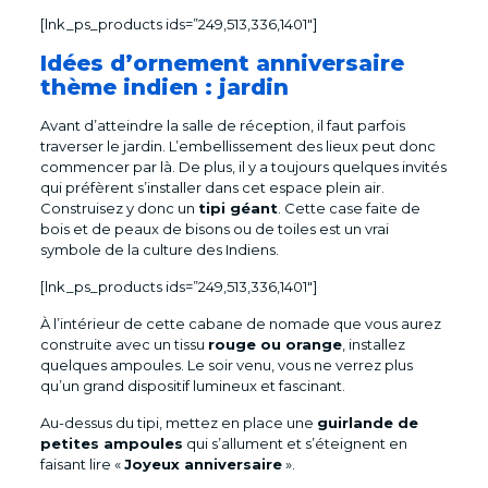
[lnk_ps_products ids=”249,513,336,1401″]
Idées d’ornement anniversaire
thème indien : jardin
Avant d’atteindre la salle de réception, il faut parfois
traverser le jardin. L’embellissement des lieux peut donc
commencer par là. De plus, il y a toujours quelques invités
qui préfèrent s’installer dans cet espace plein air.
Construisez y donc un
tipi géant
. Cette case faite de
bois et de peaux de bisons ou de toiles est un vrai
symbole de la culture des Indiens.
[lnk_ps_products ids=”249,513,336,1401″]
À l’intérieur de cette cabane de nomade que vous aurez
construite avec un tissu
rouge ou orange
, installez
quelques ampoules. Le soir venu, vous ne verrez plus
qu’un grand dispositif lumineux et fascinant.
Au-dessus du tipi, mettez en place une
guirlande de
petites ampoules
qui s’allument et s’éteignent en
faisant lire «
Joyeux anniversaire
».