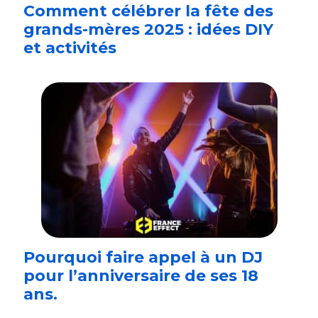
Comment célébrer la fête des
grands-mères 2025 : idées DIY
et activités
Pourquoi faire appel à un DJ
pour l’anniversaire de ses 18
ans.