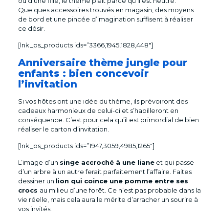
ou d’une fille, le thème plaît parce qu’il est neutre.
Quelques accessoires trouvés en magasin, des moyens
de bord et une pincée d’imagination suffisent à réaliser
ce désir.
[lnk_ps_products ids=”3366,1945,1828,448″]
Anniversaire thème jungle pour
enfants : bien concevoir
l’invitation
Si vos hôtes ont une idée du thème, ils prévoiront des
cadeaux harmonieux de celui-ci et s’habilleront en
conséquence. C’est pour cela qu’il est primordial de bien
réaliser le carton d’invitation.
[lnk_ps_products ids=”1947,3059,4985,1265″]
L’image d’un
singe accroché à une liane
et qui passe
d’un arbre à un autre ferait parfaitement l’affaire. Faites
dessiner un
lion qui coince une pomme entre ses
crocs
au milieu d’une forêt. Ce n’est pas probable dans la
vie réelle, mais cela aura le mérite d’arracher un sourire à
vos invités.