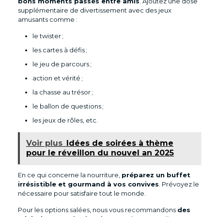
bons moments passés entre amis
. Ajoutez une dose
supplémentaire de divertissement avec des jeux
amusants comme :
le twister ;
les cartes à défis ;
le jeu de parcours ;
action et vérité ;
la chasse au trésor ;
le ballon de questions ;
les jeux de rôles, etc.
Voir plus
Idées de soirées à thème
pour le réveillon du nouvel an 2025
En ce qui concerne la nourriture,
préparez un buffet
irrésistible et gourmand à vos convives
. Prévoyez le
nécessaire pour satisfaire tout le monde.
Pour les options salées, nous vous recommandons
des