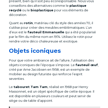
présent, bien qu’il soit peu écoresponsable. Nous vous
conseillons des alternatives comme le
plastique
recyclé
ou le
bioplastique
pour vos éléments de
décoration.
Quant au
rotin
, matériau clé du style des années 70, il
s’utilise pour créer des meubles emblématiques. L’un
d’eux est le
fauteuil Emmanuelle
qui a été popularisé
par le film du même nom en 1974. Utilisez le rotin pour
rendre votre déco chaleureuse et exotique.
Objets iconiques
Pour que votre ambiance ait de l’allure, l’utilisation des
objets iconiques de l’époque s’impose. Le
fauteuil œuf
,
créé par Arne Jacobsen en 1958, est un exemple de
mobilier au design futuriste qui renforce l’esprit
seventies.
Le
tabouret Tam Tam
, réalisé en 1968 par Henry
Massonnet, est un objet spécifique de cette époque. Il
est disponible en plusieurs couleurs et peut servir de
siège ou de table d’appoint.