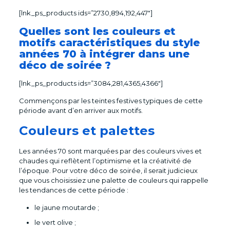
[lnk_ps_products ids=”2730,894,192,447″]
Quelles sont les couleurs et
motifs caractéristiques du style
années 70 à intégrer dans une
déco de soirée ?
[lnk_ps_products ids=”3084,281,4365,4366″]
Commençons par les teintes festives typiques de cette
période avant d’en arriver aux motifs.
Couleurs et palettes
Les années 70 sont marquées par des couleurs vives et
chaudes qui reflètent l’optimisme et la créativité de
l’époque. Pour votre déco de soirée, il serait judicieux
que vous choisissiez une palette de couleurs qui rappelle
les tendances de cette période :
le jaune moutarde ;
le vert olive ;