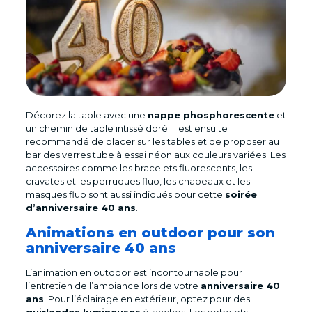
Décorez la table avec une
nappe phosphorescente
et
un chemin de table intissé doré. Il est ensuite
recommandé de placer sur les tables et de proposer au
bar des verres tube à essai néon aux couleurs variées. Les
accessoires comme les bracelets fluorescents, les
cravates et les perruques fluo, les chapeaux et les
masques fluo sont aussi indiqués pour cette
soirée
d’anniversaire 40 ans
.
Animations en outdoor pour son
anniversaire 40 ans
L’animation en outdoor est incontournable pour
l’entretien de l’ambiance lors de votre
anniversaire 40
ans
. Pour l’éclairage en extérieur, optez pour des
guirlandes lumineuses
étanches. Les gobelets