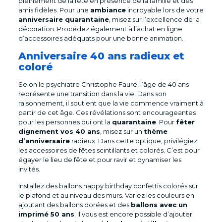
pleinement de la fête en présence de la famille et des
amis fidèles. Pour une
ambiance
incroyable lors de votre
anniversaire quarantaine
, misez sur l’excellence de la
décoration. Procédez également à l’achat en ligne
d’accessoires adéquats pour une bonne animation.
Anniversaire 40 ans radieux et
coloré
Selon le psychiatre Christophe Fauré, l’âge de 40 ans
représente une transition dans la vie. Dans son
raisonnement, il soutient que la vie commence vraiment à
partir de cet âge. Ces révélations sont encourageantes
pour les personnes qui ont la
quarantaine
. Pour
fêter
dignement vos 40 ans
, misez sur un
thème
d’anniversaire
radieux. Dans cette optique, privilégiez
les accessoires de fêtes scintillants et colorés. C’est pour
égayer le lieu de fête et pour ravir et dynamiser les
invités.
Installez des ballons happy birthday confettis colorés sur
le plafond et au niveau des murs. Variez les couleurs en
ajoutant des ballons dorées et des
ballons avec un
imprimé 50 ans
. Il vous est encore possible d’ajouter