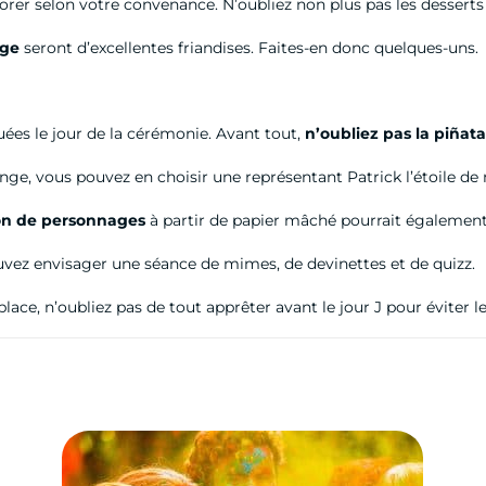
liorer selon votre convenance. N’oubliez non plus pas les desserts 
nge
seront d’excellentes friandises. Faites-en donc quelques-uns.
tuées le jour de la cérémonie. Avant tout,
n’oubliez pas la piñat
nge, vous pouvez en choisir une représentant Patrick l’étoile de
on de personnages
à partir de papier mâché pourrait également 
ouvez envisager une séance de mimes, de devinettes et de quizz.
place, n’oubliez pas de tout apprêter avant le jour J pour éviter