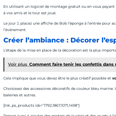
En utilisant un logiciel de montage gratuit ou en vous payant 
à vos amis et le tour est joué.
Le jour J, placez une affiche de Bob l’éponge à l’entrée pour acc
l’événement.
Créer l’ambiance : Décorer l’e
L’étape de la mise en place de la décoration est la plus import
Voir plus
Comment faire tenir les confettis dans 
Cela implique que vous devez être le plus créatif possible et
v
Choisissez des accessoires décoratifs de couleur bleu marine.
baleines et autres.
[lnk_ps_products ids=”1792,1867,1071,1498″]
Pensez aussi à ajouter des posters de la série et des jouets à l