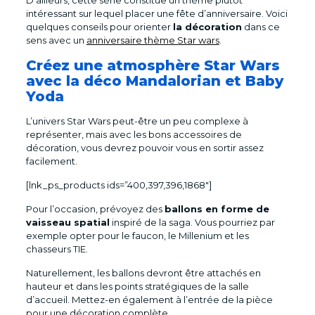
D’ailleurs, cette série constitue un thème plutôt
intéressant sur lequel placer une fête d’anniversaire. Voici
quelques conseils pour orienter
la décoration
dans ce
sens avec un
anniversaire thème Star wars
.
Créez une atmosphère Star Wars
avec la déco Mandalorian et Baby
Yoda
L’univers Star Wars peut-être un peu complexe à
représenter, mais avec les bons accessoires de
décoration, vous devrez pouvoir vous en sortir assez
facilement.
[lnk_ps_products ids=”400,397,396,1868″]
Pour l’occasion, prévoyez des
ballons en forme de
vaisseau spatial
inspiré de la saga. Vous pourriez par
exemple opter pour le faucon, le Millenium et les
chasseurs TIE.
Naturellement, les ballons devront être attachés en
hauteur et dans les points stratégiques de la salle
d’accueil. Mettez-en également à l’entrée de la pièce
pour une décoration complète.