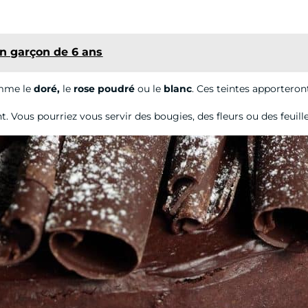
un garçon de 6 ans
omme le
doré,
le
rose poudré
ou le
blanc
. Ces teintes apporteront
 Vous pourriez vous servir des bougies, des fleurs ou des feuil