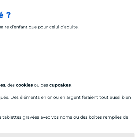
é ?
ire d’enfant que pour celui d’adulte.
ies
, des
cookies
ou
des
cupcakes
.
quée. Des éléments en or ou en argent feraient tout aussi bien
des tablettes gravées avec vos noms ou des boîtes remplies de