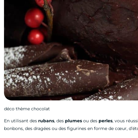
déco thème chocolat
En utilisant des
rubans
,
des
plumes
ou
des
perles
, vous réus
bonbons, des dragées ou des figurines en forme de cœur, d’éto