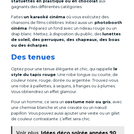
statuettes en plastique ou en chocolat
aux
gagnants des différentes catégories.
Faites
un karaoké cinéma
où vous exécutez des
chansons de films célèbres. Initiez aussi un
photobooth
cinéma
. Préparez un fond avec un rideau rouge ou un
drap blanc. Mettez, à disposition du public, des
lunettes
de soleil, des perruques, des chapeaux, des boas
ou des écharpes
.
Des tenues
Optez pour une tenue élégante et chic, qui rappelle
le
style du tapis rouge
. Une robe longue ou courte, de
couleur noire, rouge, dorée ou argentée. Trouvez-vous
une robe à paillettes, à sequins, à franges ou à plumes.
Vous obtiendrez un effet glamour.
Pour un homme, ce sera un
costume noir ou gris
, avec
une chemise blanche et une cravate ou un nœud
papillon. Vous pouvez aussi ajouter une veste ou un gilet
de couleur contrastante. L’effet sera chic.
Voir plus
Idées déco soirée années 90