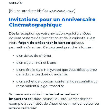
conseils.
[lnk_ps_products ids=”3314,415,2002,2243″]
Invitations pour un Anniversaire
Cinématographique
Dès la réception de votre invitation, vos futurs hôtes
doivent ressentir de l’excitation et de la curiosité. C’est
votre
façon de présenter le carton
qui vous
permettra d’y arriver. Celui-ci peut prendre la forme :
d’un ticket de cinéma ;
d’un clap en noir et blanc ;
d’une étoile style Hollywood que vous découperez
dans du carton doré ou argenté ;
d’un sachet de popcorn contenant des confettis qui
ressemblent à la gourmandise.
Souvenez-vous d’inclure
les informations
importantes
: date, heure, lieu, etc. Demandez par
exemple à vos invités de s’habiller comme leur acteur ou
actrice préféré(e).