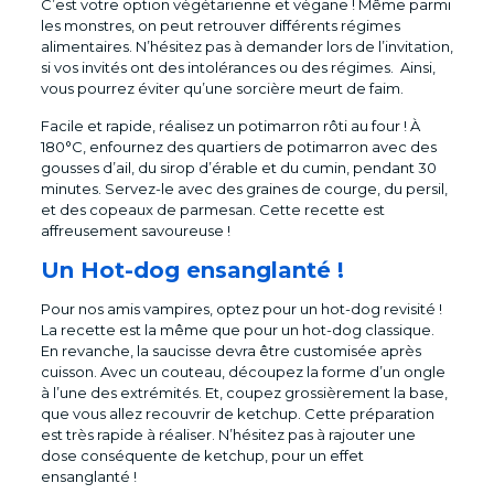
C’est votre option végétarienne et végane ! Même parmi
les monstres, on peut retrouver différents régimes
alimentaires. N’hésitez pas à demander lors de l’invitation,
si vos invités ont des intolérances ou des régimes. Ainsi,
vous pourrez éviter qu’une sorcière meurt de faim.
Facile et rapide, réalisez un potimarron rôti au four ! À
180°C, enfournez des quartiers de potimarron avec des
gousses d’ail, du sirop d’érable et du cumin, pendant 30
minutes. Servez-le avec des graines de courge, du persil,
et des copeaux de parmesan. Cette recette est
affreusement savoureuse !
Un Hot-dog ensanglanté !
Pour nos amis vampires, optez pour un hot-dog revisité !
La recette est la même que pour un hot-dog classique.
En revanche, la saucisse devra être customisée après
cuisson. Avec un couteau, découpez la forme d’un ongle
à l’une des extrémités. Et, coupez grossièrement la base,
que vous allez recouvrir de ketchup. Cette préparation
est très rapide à réaliser. N’hésitez pas à rajouter une
dose conséquente de ketchup, pour un effet
ensanglanté !