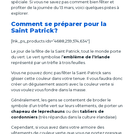
spéciale. Si vous ne savez pas comment bien fêter et
profiter de la journée du 13 mars, voici quelques pistes à
explorer.
Comment se préparer pour la
Saint Patrick?
[lnk_ps_products ids=”4688,259,574,634″]
Le jour de la fête de la Saint Patrick, tout le monde porte
du vert. Le vert symbolise l
’emblème de l’Irlande
représenté par un trèfle à trois feuilles.
Vous ne pouvez donc pas fêter la Saint-Patrick sans
glisser cette couleur dans votre tenue. Il vous faudra donc
créer un déguisement assorti avec la couleur verte si
vous voulez vous fondre dans la masse.
Généralement, les gens se contentent de broder le
symbole d’un trèfle vert sur leurs vêtements, de porter un
chapeau de leprechauns
ou des
tabliers de
cordonniers
(très répandus dans la culture irlandaise).
Cependant, si vous avez dans votre armoire des
vêtements de couleur verte que vous ne portez presque