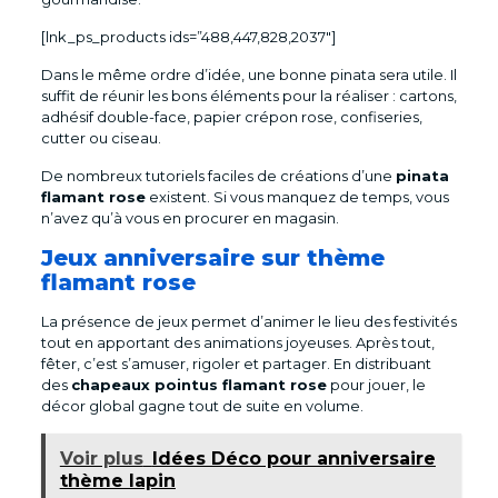
[lnk_ps_products ids=”488,447,828,2037″]
Dans le même ordre d’idée, une bonne pinata sera utile. Il
suffit de réunir les bons éléments pour la réaliser : cartons,
adhésif double-face, papier crépon rose, confiseries,
cutter ou ciseau.
De nombreux tutoriels faciles de créations d’une
pinata
flamant rose
existent. Si vous manquez de temps, vous
n’avez qu’à vous en procurer en magasin.
Jeux anniversaire sur thème
flamant rose
La présence de jeux permet d’animer le lieu des festivités
tout en apportant des animations joyeuses. Après tout,
fêter, c’est s’amuser, rigoler et partager. En distribuant
des
chapeaux pointus flamant rose
pour jouer, le
décor global gagne tout de suite en volume.
Voir plus
Idées Déco pour anniversaire
thème lapin