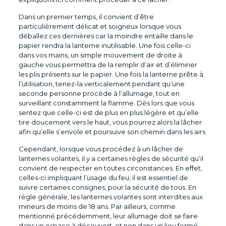
Dans un premier temps, il convient d’être
particulièrement délicat et soigneux lorsque vous
déballez ces dernières car la moindre entaille dans le
papier rendra la lanterne inutilisable. Une fois celle-ci
dans vos mains, un simple mouvement de droite à
gauche vous permettra de la remplir d’air et d’éliminer
les plis présents sur le papier. Une fois la lanterne prête à
l’utilisation, tenez-la verticalement pendant qu’une
seconde personne procède à l’allumage, tout en
surveillant constamment la flamme. Dès lors que vous
sentez que celle-ci est de plus en plus légère et qu’elle
tire doucement vers le haut, vous pourrez alors la lâcher
afin qu’elle s’envole et poursuive son chemin dans les airs.
Cependant, lorsque vous procédez à un lâcher de
lanternes volantes, il y a certaines règles de sécurité qu’il
convient de respecter en toutes circonstances. En effet,
celles-ci impliquant l’usage du feu, il est essentiel de
suivre certaines consignes, pour la sécurité de tous. En
règle générale, les lanternes volantes sont interdites aux
mineurs de moins de 18 ans. Par ailleurs, comme
mentionné précédemment, leur allumage doit se faire
dans un espace à découvert, et non dans un lieu fermé