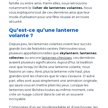
famille ou entre amis. Parmi elles, nous retrouvons
notamment le lâ
cher de lanternes volantes.
Nous
vous expliquons tout de ces dernières ainsi que leur
mode d’utilisation pour une fête réussie et en toute
sécurité.
Qu’est-ce qu’une lanterne
volante ?
Depuis peu, les lanternes volantes voient leur succès
grandir lors de festivités variées. Retrouvées sous
plusieurs appellations telles que
skylantern
,
lanternes
célestes
ou encore
lanternes chinoises
, ces dernières
avaient plusieurs significations. Aujourd’hui, la tradition
veut que lorsqu’on lâche une lanterne volante, nous
fassions un vœu. Ainsi, plus la lanterne vole haut, plus
grandes sont les chances que le vœu s’exauce. D’autre
part, elles sont aussi simplement une animation originale,
qui saura vous en mettre plein les yeux. Lorsque les
lanternes sont lâchées toutes au même moment, cela
crée un nuage coloré dans le ciel et un souvenir
incroyable.
Composées d’un sac biodégradable et d’une bougie, les