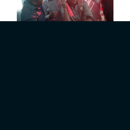
Idées de jeux et animation pour
un EVG
INFORMATIONS
Mentions légales France Effect
Nos conditions générales de ventes
Mode de paiement
Politique de confidentialité
Avis de nos clients