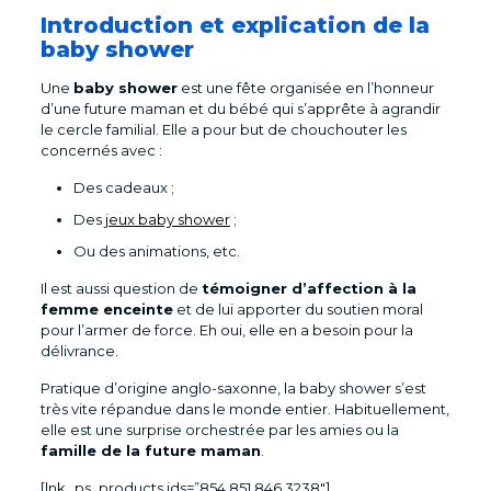
Introduction et explication de la
baby shower
Une
baby shower
est une fête organisée en l’honneur
d’une future maman et du bébé qui s’apprête à agrandir
le cercle familial. Elle a pour but de chouchouter les
concernés avec :
Des cadeaux ;
Des
jeux baby shower
;
Ou des animations, etc.
Il est aussi question de
témoigner d’affection à la
femme enceinte
et de lui apporter du soutien moral
pour l’armer de force. Eh oui, elle en a besoin pour la
délivrance.
Pratique d’origine anglo-saxonne, la baby shower s’est
très vite répandue dans le monde entier. Habituellement,
elle est une surprise orchestrée par les amies ou la
famille de la future maman
.
[lnk_ps_products ids=”854,851,846,3238″]