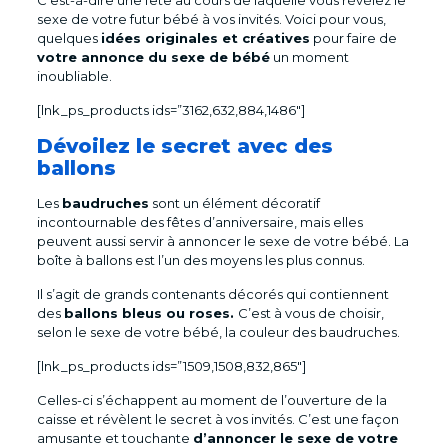
C’est-à-dire une fête au cours de laquelle vous révélez le
sexe de votre futur bébé à vos invités. Voici pour vous,
quelques
idées originales et créatives
pour faire de
votre annonce du sexe de bébé
un moment
inoubliable.
[lnk_ps_products ids=”3162,632,884,1486″]
Dévoilez le secret avec des
ballons
Les
baudruches
sont un élément décoratif
incontournable des fêtes d’anniversaire, mais elles
peuvent aussi servir à annoncer le sexe de votre bébé. La
boîte à ballons est l’un des moyens les plus connus.
Il s’agit de grands contenants décorés qui contiennent
des
ballons bleus ou roses.
C’est à vous de choisir,
selon le sexe de votre bébé, la couleur des baudruches.
[lnk_ps_products ids=”1509,1508,832,865″]
Celles-ci s’échappent au moment de l’ouverture de la
caisse et révèlent le secret à vos invités. C’est une façon
amusante et touchante
d’annoncer le sexe de votre