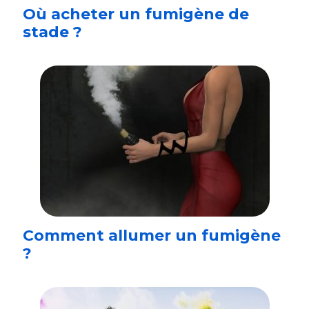
Où acheter un fumigène de
stade ?
Comment allumer un fumigène
?