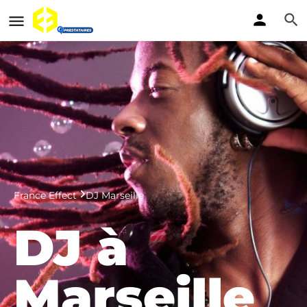
France Effect
DJ Marseille
DJ à
Marseille