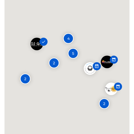
4
5
2
2
2