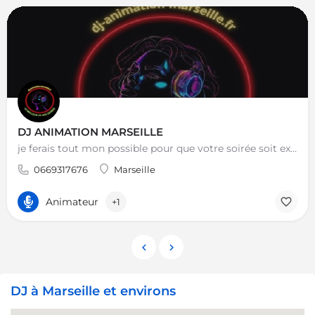
DJ ANIMATION MARSEILLE
je ferais tout mon possible pour que votre soirée soit exceptionnelle - j ai une très bonne culture musicale…
0669317676
Marseille
Animateur
+1
DJ à Marseille et environs